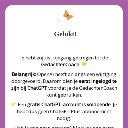
Gelukt!
Je hebt zojuist toegang gekregen tot de
GedachtenCoach
.
Belangrijk:
OpenAI heeft onlangs een wijziging
doorgevoerd. Daarom dien je
eerst ingelogd te
zijn bij ChatGPT
voordat je de GedachtenCoach
kunt gebruiken.
Een
gratis ChatGPT-account is voldoende
. Je
hebt dus géén ChatGPT Plus-abonnement
nodig.
Heb je nog geen account? Maak er dan eerst