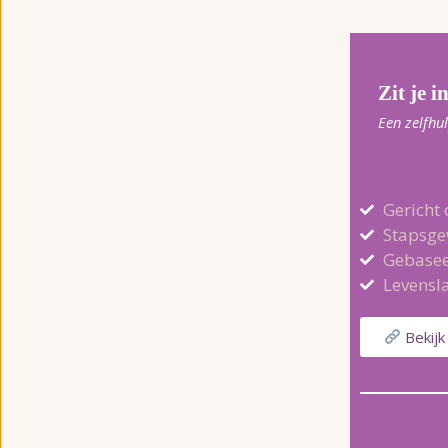
Zit je i
Een zelfhu
Gericht 
Stapsge
Gebasee
Levensl
Bekijk