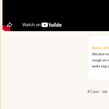
Neem di
Elke fase v
vraagt om me
welke stap 
Klaar om