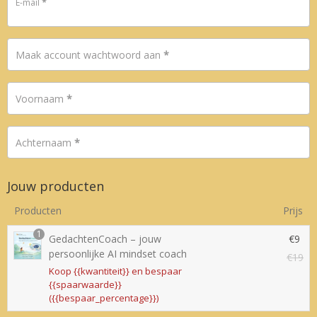
E-mail
*
Maak account wachtwoord aan
*
Voornaam
*
Achternaam
*
Jouw producten
Producten
Prijs
1
GedachtenCoach – jouw
€
9
persoonlijke AI mindset coach
€
19
Koop {{kwantiteit}} en bespaar
{{spaarwaarde}}
({{bespaar_percentage}})