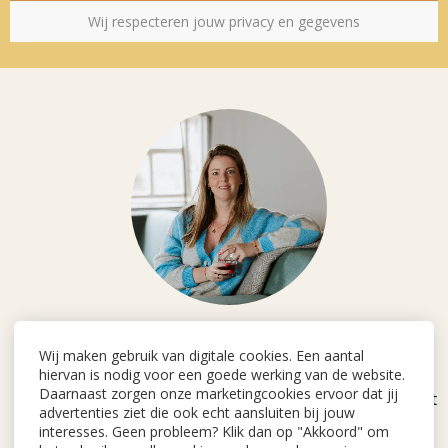
Wij respecteren jouw privacy en gegevens
Hoi, ik ben
Dominique
Wij maken gebruik van digitale cookies. Een aantal
hiervan is nodig voor een goede werking van de website.
Daarnaast zorgen onze marketingcookies ervoor dat jij
Ik maakte de GedachtenCoach omdat ik weet hoe het
advertenties ziet die ook echt aansluiten bij jouw
is om vast te zitten in je eigen hoofd en hoe
interesses. Geen probleem? Klik dan op "Akkoord" om