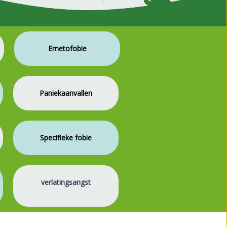
Emetofobie
Paniekaanvallen
Specifieke fobie
verlatingsangst