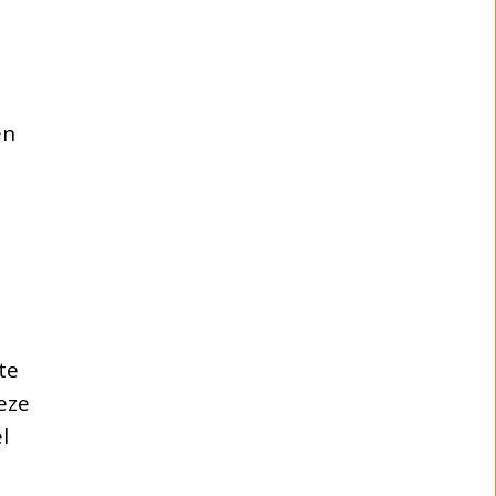
en
te
eze
l