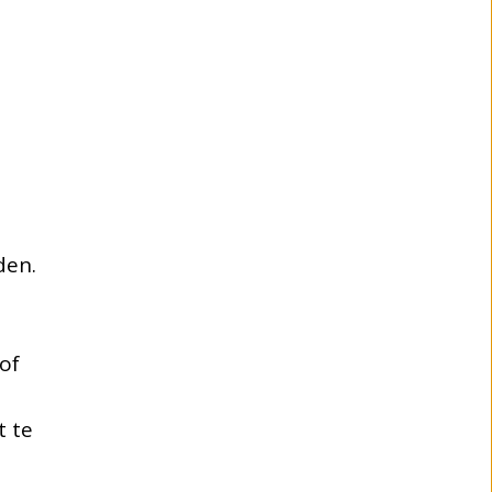
den.
of
t te