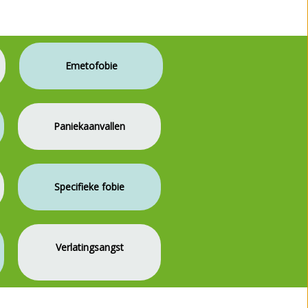
Emetofobie
Paniekaanvallen
Specifieke fobie
Verlatingsangst