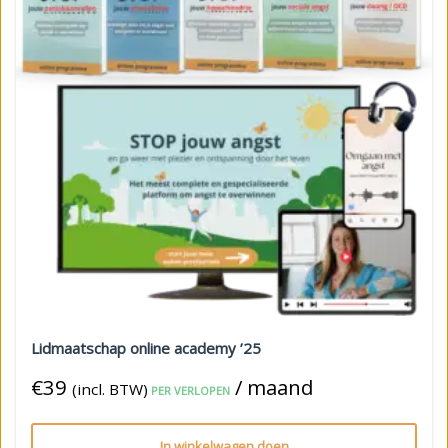
Lidmaatschap online academy ’25
€
39
/ maand
(incl. BTW)
PER VERLOPEN
In winkelwagen doen