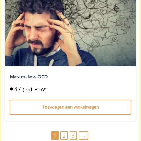
Masterclass OCD
€
37
(incl. BTW)
Toevoegen aan winkelwagen
1
2
3
→