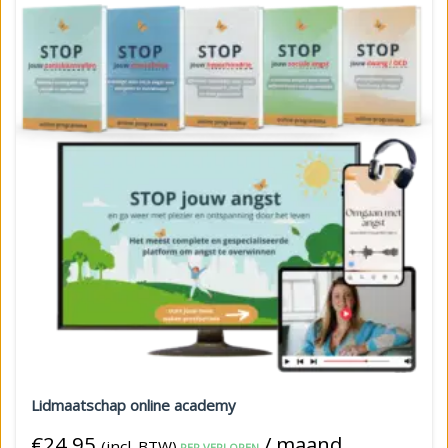
Lidmaatschap online academy
€
24,95
/ maand
(incl. BTW)
PER VERLOPEN