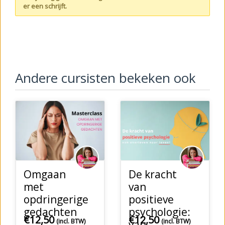
er een schrijft.
Andere cursisten bekeken ook
Omgaan
De kracht
met
van
opdringerige
positieve
gedachten
psychologie:
€
12,50
€
12,50
(incl. BTW)
(incl. BTW)
van