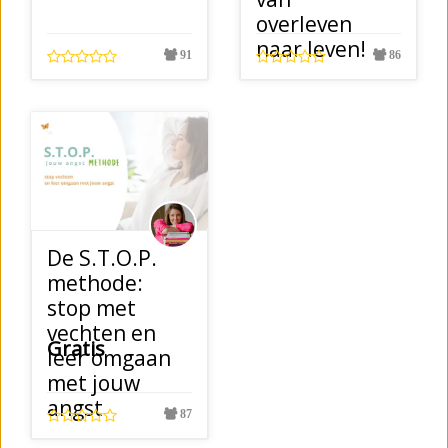
overleven
naar leven!
91
86
De S.T.O.P.
methode:
stop met
vechten en
Gratis
leer omgaan
met jouw
angst
87