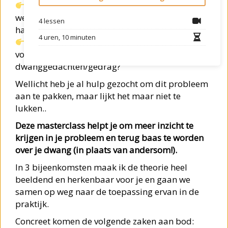
dat je manieren bedenkt om deze gevoelens
weg te krijgen en vervolgens ‘vastzit’ aan deze
4 lessen
handelingen?
4 uren, 10 minuten
dat er misschien wel uren in je dag kunnen
voorbijgaan terwijl jij vasthangt in je
dwanggedachten/gedrag?
Wellicht heb je al hulp gezocht om dit probleem
aan te pakken, maar lijkt het maar niet te
lukken..
Deze masterclass helpt je om meer inzicht te
krijgen in je probleem en terug baas te worden
over je dwang (in plaats van andersom!).
In 3 bijeenkomsten maak ik de theorie heel
beeldend en herkenbaar voor je en gaan we
samen op weg naar de toepassing ervan in de
praktijk.
Concreet komen de volgende zaken aan bod: