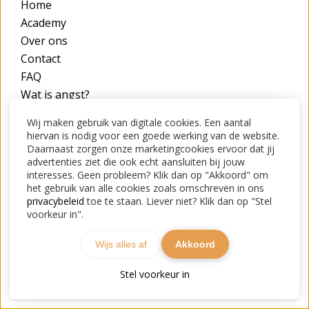
Home
Academy
Over ons
Contact
FAQ
Wat is angst?
Algemene voorwaarden
Wij maken gebruik van digitale cookies. Een aantal
Privacy beleid
hiervan is nodig voor een goede werking van de website.
Daarnaast zorgen onze marketingcookies ervoor dat jij
advertenties ziet die ook echt aansluiten bij jouw
Contact
interesses. Geen probleem? Klik dan op "Akkoord" om
het gebruik van alle cookies zoals omschreven in ons
STOP jouw angst
privacybeleid
toe te staan. Liever niet? Klik dan op "Stel
Online platform
voorkeur in".
Contact?
Klik hier
Wijs alles af
Akkoord
TOP
Stel voorkeur in